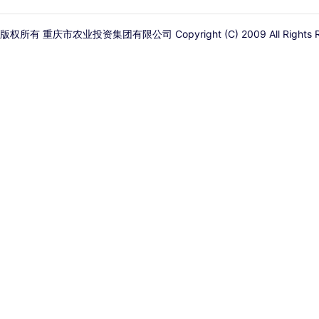
版权所有 重庆市农业投资集团有限公司 Copyright (C) 2009 All Rights R