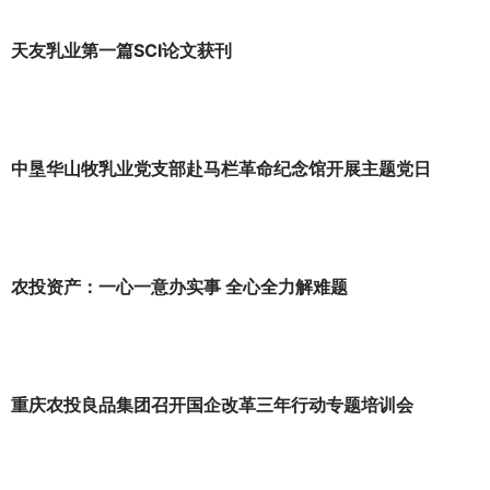
天友乳业第一篇SCI论文获刊
中垦华山牧乳业党支部赴马栏革命纪念馆开展主题党日
农投资产：一心一意办实事 全心全力解难题
重庆农投良品集团召开国企改革三年行动专题培训会