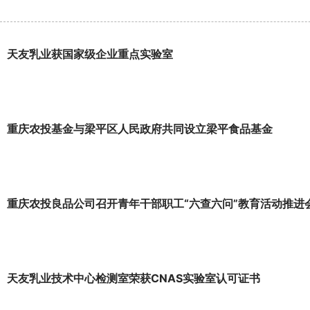
天友乳业获国家级企业重点实验室
重庆农投基金与梁平区人民政府共同设立梁平食品基金
重庆农投良品公司召开青年干部职工“六查六问”教育活动推进
天友乳业技术中心检测室荣获CNAS实验室认可证书