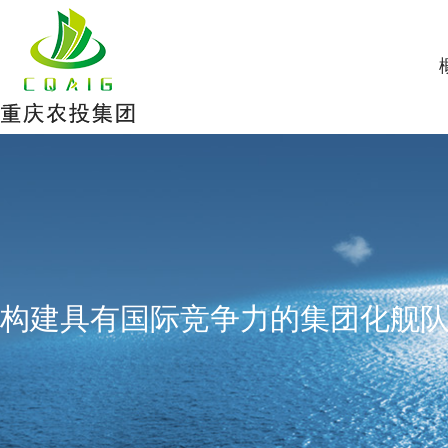
构建具有国际竞争力的集团化舰