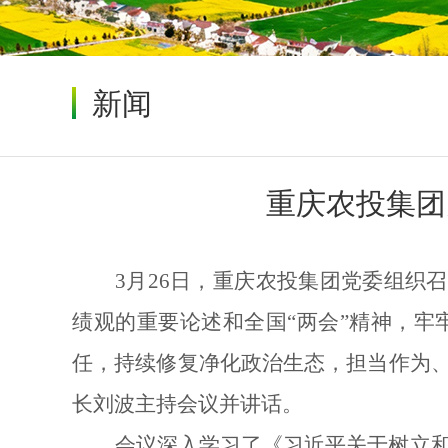
新闻
重庆农投集团
3
月
26
日，重庆农投集团党委组织召
绩观的重要论述和全国
“两会”精神，
任，持续修复净化政治生态，担当作为、
长刘波主持会议并讲话。
会议深入学习了
《习近平关于树立