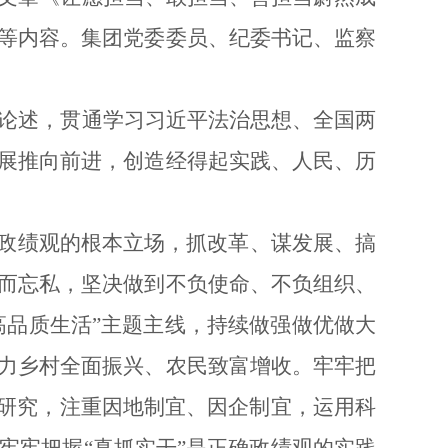
等内容。集团党委委员、纪委书记、监察
论述，贯通学习习近平法治思想、全国两
展推向前进，
创造经得起实践、人民、历
确政绩观的根本立场
，抓改革、谋发展、搞
而忘私
，坚决做到不负使命、不负组织、
高品质生活
”
主题主线，
持续
做强做优做大
力乡村全面振兴、农民致富增收。
牢牢把
研究，注重因地制宜、因企制宜，运用科