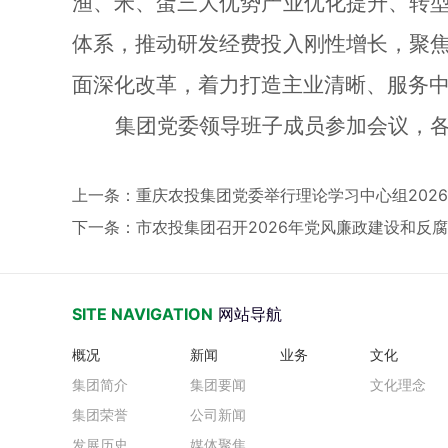
渔、米、蛋三大优势产业优化提升、转
体系
，推动
研发经费投入刚性增长
，聚
面深化改革，着力
打造
主业清晰、服务
集团党委领导班子成员参加会议，
上一条
：重庆农投集团党委举行理论学习中心组202
下一条
：市农投集团召开2026年党风廉政建设和反
SITE NAVIGATION
网站导航
概况
新闻
业务
文化
集团简介
集团要闻
文化理念
集团荣誉
公司新闻
发展历史
媒体聚焦