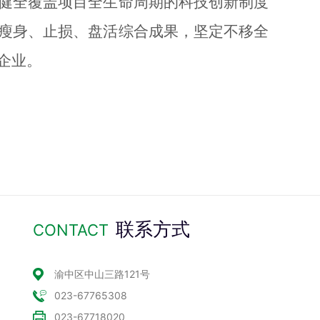
健全覆盖项目全生命周期的科技创新制度
瘦身、止损、盘活综合成果，坚定不移全
企业
。
联系方式
CONTACT
渝中区中山三路121号
023-67765308
023-67718020