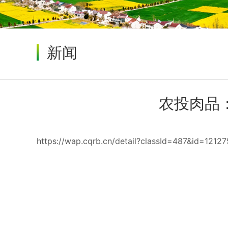
新闻
农投肉品
https://wap.cqrb.cn/detail?classId=487&id=1212